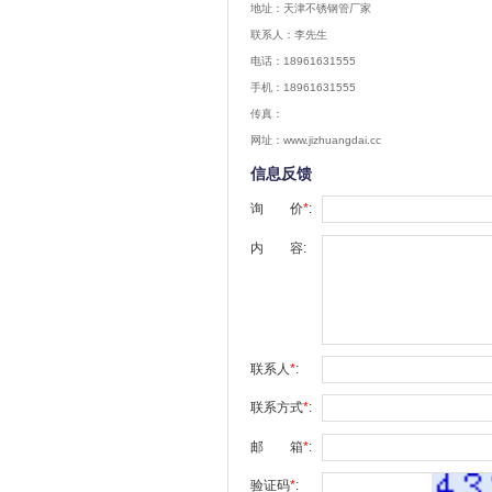
地址：天津不锈钢管厂家
联系人：李先生
电话：18961631555
手机：18961631555
传真：
网址：www.jizhuangdai.cc
信息反馈
询 价
*
:
内 容:
联系人
*
:
联系方式
*
:
邮 箱
*
:
验证码
*
: