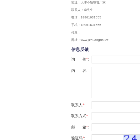
地址：天津不锈钢管厂家
联系人：李先生
电话：18961631555
手机：18961631555
传真：
网址：www.jizhuangdai.cc
信息反馈
询 价
*
:
内 容:
联系人
*
:
联系方式
*
:
邮 箱
*
:
验证码
*
: