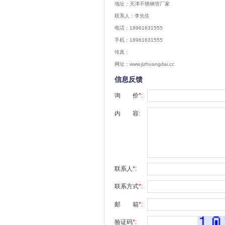
地址：天津不锈钢管厂家
联系人：李先生
电话：18961631555
手机：18961631555
传真：
网址：www.jizhuangdai.cc
信息反馈
询 价
*
:
内 容:
联系人
*
:
联系方式
*
:
邮 箱
*
:
验证码
*
: